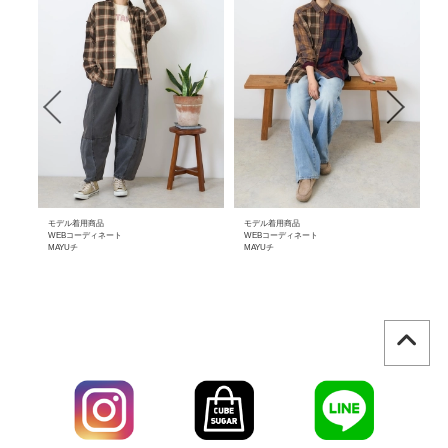
モデル着用商品
モデル着用商品
モ
WEBコーディネート
WEBコーディネート
W
MAYUチ
MAYUチ
横