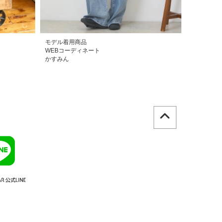
モデル着用商品
モデル着用
WEBコーディネート
WEBコー
かすみん
かすみん