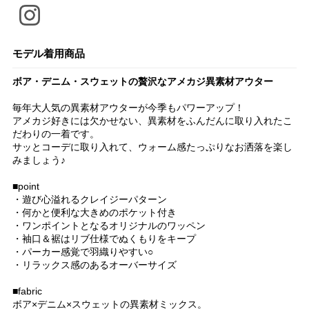
モデル着用商品
ボア・デニム・スウェットの贅沢なアメカジ異素材アウター
毎年大人気の異素材アウターが今季もパワーアップ！
アメカジ好きには欠かせない、異素材をふんだんに取り入れたこ
だわりの一着です。
サッとコーデに取り入れて、ウォーム感たっぷりなお洒落を楽し
みましょう♪
■point
・遊び心溢れるクレイジーパターン
・何かと便利な大きめのポケット付き
・ワンポイントとなるオリジナルのワッペン
・袖口＆裾はリブ仕様でぬくもりをキープ
・パーカー感覚で羽織りやすい○
・リラックス感のあるオーバーサイズ
■fabric
ボア×デニム×スウェットの異素材ミックス。