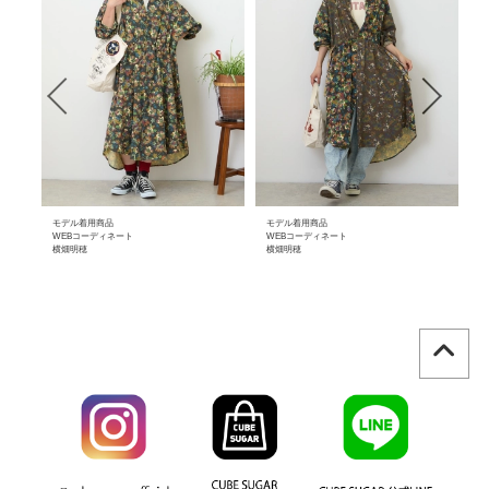
モデル着用商品
モデル着用商品
モ
WEBコーディネート
WEBコーディネート
W
横畑明穂
横畑明穂
横