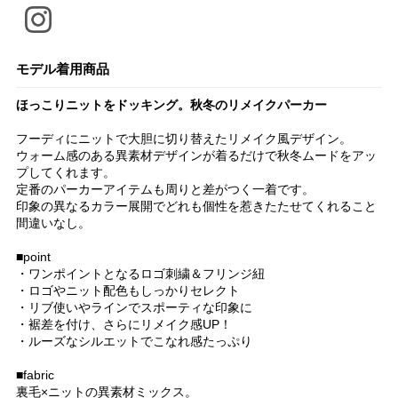
モデル着用商品
ほっこりニットをドッキング。秋冬のリメイクパーカー
フーディにニットで大胆に切り替えたリメイク風デザイン。
ウォーム感のある異素材デザインが着るだけで秋冬ムードをアッ
プしてくれます。
定番のパーカーアイテムも周りと差がつく一着です。
印象の異なるカラー展開でどれも個性を惹きたたせてくれること
間違いなし。
■point
・ワンポイントとなるロゴ刺繍＆フリンジ紐
・ロゴやニット配色もしっかりセレクト
・リブ使いやラインでスポーティな印象に
・裾差を付け、さらにリメイク感UP！
・ルーズなシルエットでこなれ感たっぷり
■fabric
裏毛×ニットの異素材ミックス。