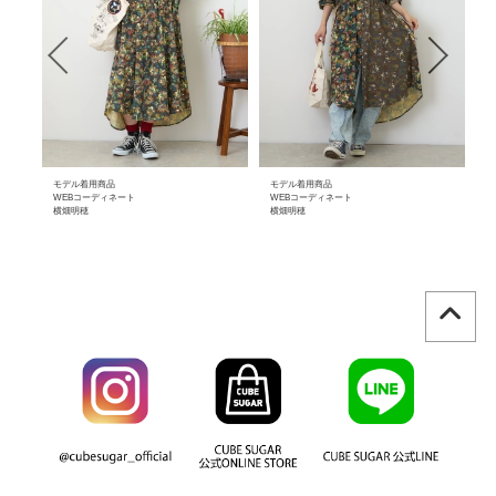
モデル着用商品
モデル着用商品
モ
WEBコーディネート
WEBコーディネート
W
横畑明穂
横畑明穂
横