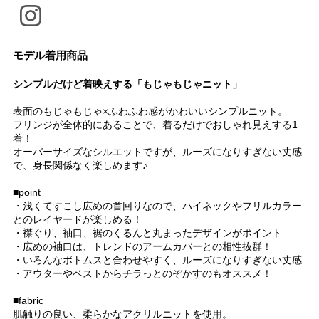
モデル着用商品
シンプルだけど着映えする「もじゃもじゃニット」
表面のもじゃもじゃ×ふわふわ感がかわいいシンプルニット。
フリンジが全体的にあることで、着るだけでおしゃれ見えする1
着！
オーバーサイズなシルエットですが、ルーズになりすぎない丈感
で、身長関係なく楽しめます♪
■point
・浅くてすこし広めの首回りなので、ハイネックやフリルカラー
とのレイヤードが楽しめる！
・襟ぐり、袖口、裾のくるんと丸まったデザインがポイント
・広めの袖口は、トレンドのアームカバーとの相性抜群！
・いろんなボトムスと合わせやすく、ルーズになりすぎない丈感
・アウターやベストからチラっとのぞかすのもオススメ！
■fabric
肌触りの良い、柔らかなアクリルニットを使用。