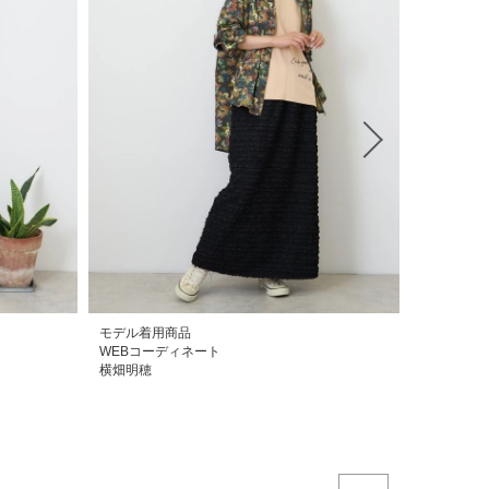
モデル着用商品
モデル着用
WEBコーディネート
WEBコー
横畑明穂
横畑明穂