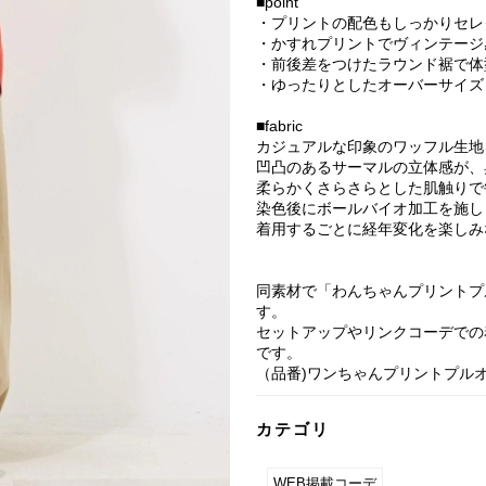
■point
・プリントの配色もしっかりセレ
・かすれプリントでヴィンテージ
・前後差をつけたラウンド裾で体
・ゆったりとしたオーバーサイズ
■fabric
カジュアルな印象のワッフル生地
凹凸のあるサーマルの立体感が、
柔らかくさらさらとした肌触りで
染色後にボールバイオ加工を施し
着用するごとに経年変化を楽しみ
同素材で「わんちゃんプリントプ
す。
セットアップやリンクコーデでの
です。
（品番)ワンちゃんプリントプルオーバ
カテゴリ
WEB掲載コーデ