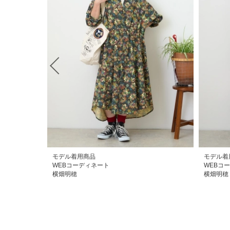
モデル着用商品
モデル着
WEBコーディネート
WEBコ
横畑明穂
横畑明穂