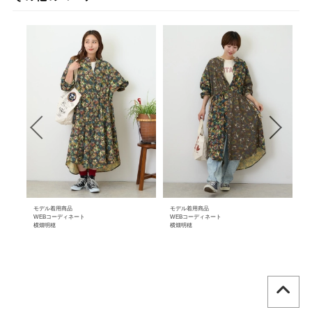
モデル着用商品
モデル着用商品
モ
WEBコーディネート
WEBコーディネート
W
横畑明穂
横畑明穂
横