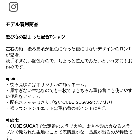
モデル着用商品
遊び心の詰まった配色Tシャツ
左右の袖、後ろ見頃が配色になった他にはないデザインのロンT
が登場。
派手すぎない配色なので、ちょっと遊んでみたいという方にもお
勧めです。
■point
・後ろ見頃にはオリジナルの飾りネーム。
・厚すぎない生地なのでも一枚ではもちろん重ね着にも使いやす
い便利なアイテム
・配色ステッチはさりげないCUBE SUGARのこだわり
・裾ラウンドシルエットは重ね着のポイントにも〇
■fabric
・CUBE SUGARでは定番のスラブ天竺。太さや形の異なるスラ
ブ糸で織られた生地のことで表情豊かな凹凸感が出るのが特徴で
す。