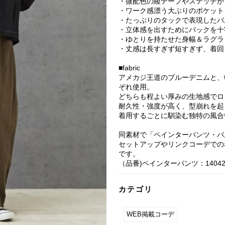
・微配色の綾テープやステッチが
・ワーク感漂う大ぶりのポケット
・たっぷりのタックで表現したバ
・立体感を出すためにバックを十
・ゆとりを持たせた身幅＆ラグラ
・丈感は長すぎず短すぎず、着回
■fabric
アメカジ王道のブルーデニムと、
ぞれ使用。
どちらも程よい厚みの生地感でロ
耐久性・強度が高く、型崩れを起
着用するごとに馴染む独特の風合
同素材で「ペインターパンツ・バ
セットアップやリンクコーデでの
です。
（品番)ペインターパンツ：140428
カテゴリ
WEB掲載コーデ