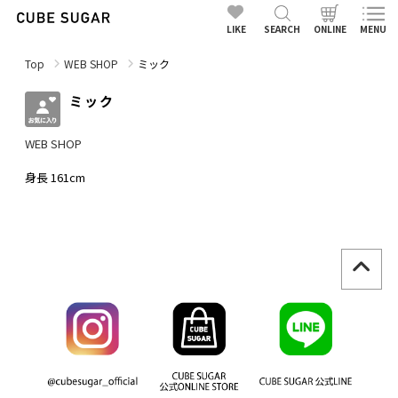
LIKE
SEARCH
ONLINE
MENU
Top
WEB SHOP
ミック
ミック
WEB SHOP
身長 161cm