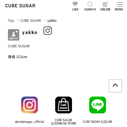
LIKE
SEARCH
ONLINE
MENU
Top
CUBE SUGAR
yakko
yakko
CUBE SUGAR
身長 152cm