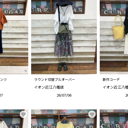
ンツ
ラウンド切替プルオーバー
新作コーデ
イオン近江八幡店
イオン近江八
27
26/07/06
2