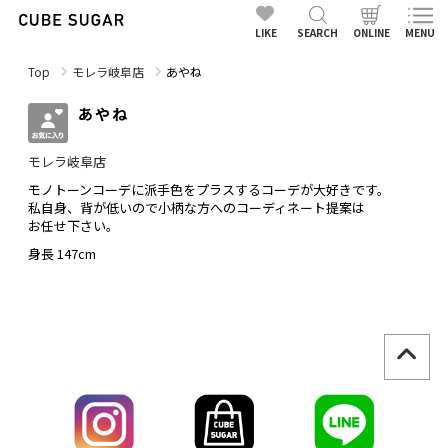
LIKE
SEARCH
ONLINE
MENU
Top
モレラ岐阜店
あやね
あやね
モレラ岐阜店
モノトーンコーデに派手色をプラスするコーデが大好きです。
私自身、背が低いので小柄な方へのコーディネート提案は
お任せ下さい。
身長 147cm