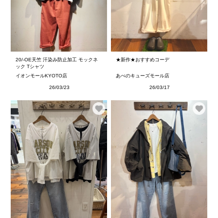
20/-OE天竺 汗染み防止加工 モックネ
★新作★おすすめコーデ
ック Tシャツ
イオンモールKYOTO店
あべのキューズモール店
26/03/23
26/03/17