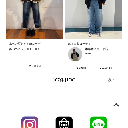
あべの店おすすめコーデ
ほぼ出勤コーデ！
あべのキューズモール店
本厚木ミロード店
akari
25/11/04
155cm
25/10/28
107件 [1/30]
次 ›