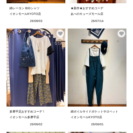
綿レーヨン BIGシャツ
★新作★おすすめコーデ
イオンモールKYOTO店
あべのキューズモール店
26/08/03
26/07/14
多摩平店おすすめコーデ！
綿ボイルサイドポケットサロペット
イオンモール多摩平店
イオンモールKYOTO店
26/06/02
26/06/01