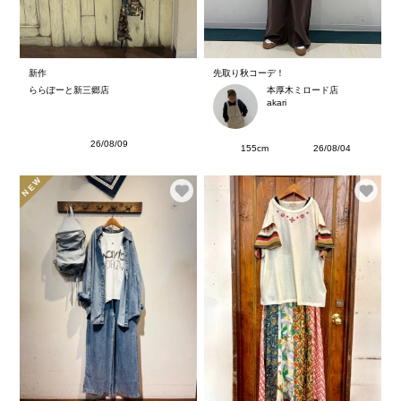
新作
先取り秋コーデ！
ららぽーと新三郷店
本厚木ミロード店
akari
26/08/09
155cm
26/08/04
NEW