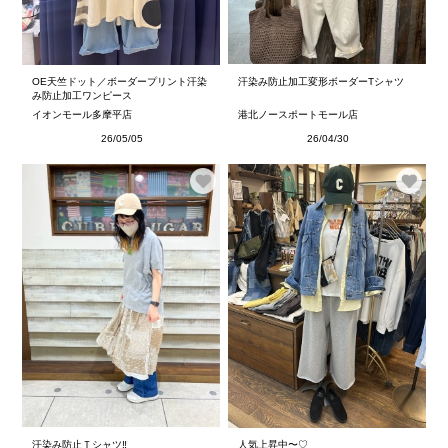
OE天竺ドット／ボーダープリント汗染
汗染み防止加工変形ボーダーTシャツ
み防止加工ワンピース
イオンモール多摩平店
港北ノースポートモール店
26/05/05
26/04/30
汗染み防止Ｔシャツ‼︎
人気上昇中〜♡