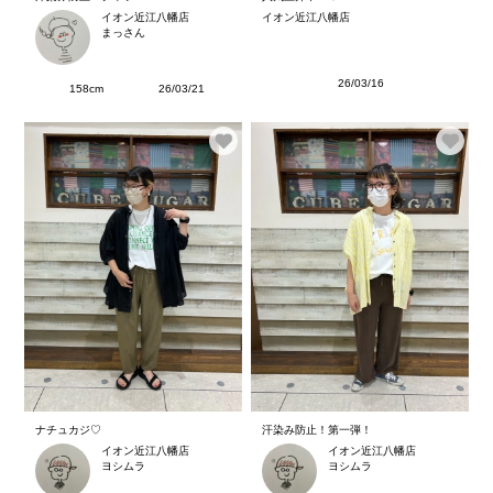
イオン近江八幡店
イオン近江八幡店
まっさん
26/03/16
158cm
26/03/21
ナチュカジ♡
汗染み防止！第一弾！
イオン近江八幡店
イオン近江八幡店
ヨシムラ
ヨシムラ