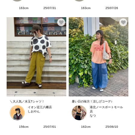
163cm
25/07/31
163cm
25/07/26
＼大人気／水玉Tシャツ！
暑い日の味方！涼しげコーデ♪
イオン近江八幡店
港北ノースポートモール
しおやん
店
なつ
156cm
25/07/01
162cm
25/06/10