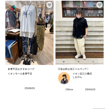
多摩平店おすすめコーデ
汗染み防止加工ドルマンT♡
イオンモール多摩平店
イオン近江八幡店
しおやん
25/06/03
156cm
25/04/23