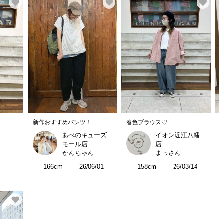
新作おすすめパンツ！
春色ブラウス♡
あべのキューズ
イオン近江八幡
モール店
店
かんちゃん
まっさん
166cm
26/06/01
158cm
26/03/14