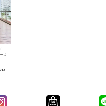
ツ
ーズ
5/13