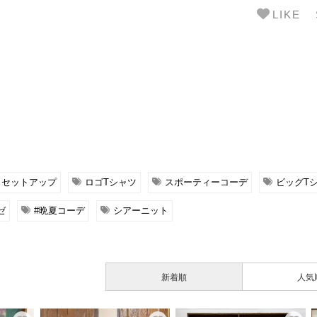
LIKE
セットアップ
ロゴTシャツ
スポーティーコーデ
ビッグT
ゼ
#晩夏コーデ
シアーニット
新着順
人気