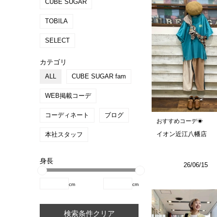
CUBE SUGAR
TOBILA
SELECT
カテゴリ
ALL
CUBE SUGAR fam
WEB掲載コーデ
コーディネート
ブログ
おすすめコーデ☀︎
イオン近江八幡店
本社スタッフ
身長
26/06/15
cm
cm
検索条件クリア