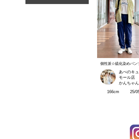
個性派☆硫化染めパン
あべのキュ
モール店
かんちゃん
166cm
25/0