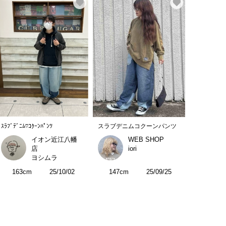
ｽﾗﾌﾞﾃﾞﾆﾑ♡ｺｸｰﾝﾊﾟﾝﾂ
スラブデニムコクーンパンツ
イオン近江八幡
WEB SHOP
店
iori
ヨシムラ
163cm
25/10/02
147cm
25/09/25