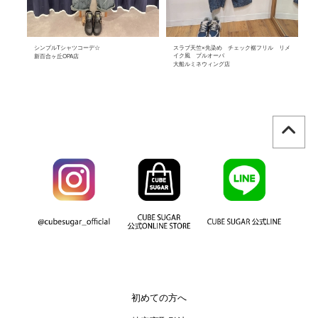
✦
シンプルTシャツコーデ☆
スラブ天竺×先染め チェック裾フリル リメ
ツ
イク風 プルオーバ
新百合ヶ丘OPA店
港
大船ルミネウィング店
初めての方へ