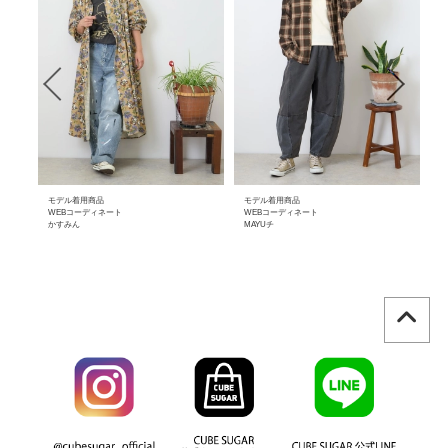
モデル着用商品
モデル着用商品
モ
WEBコーディネート
WEBコーディネート
W
かすみん
MAYUチ
M