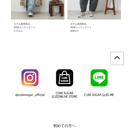
モデル着用商品
モデル着用商品
モ
WEBコーディネート
WEBコーディネート
W
かすみん
MAYUチ
M
初めての方へ