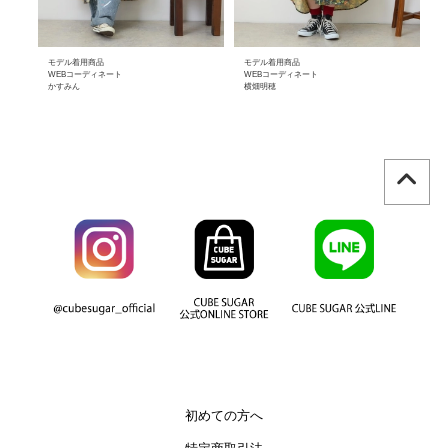
モデル着用商品
モデル着用商品
モ
WEBコーディネート
WEBコーディネート
W
かすみん
横畑明穂
横
初めての方へ