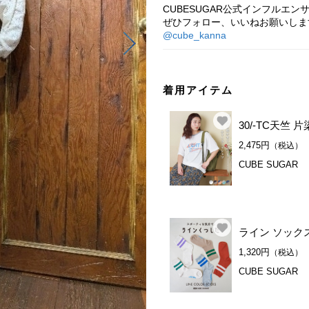
CUBESUGAR公式インフルエ
ぜひフォロー、いいねお願いしま
@cube_kanna
着用アイテム
30/-TC天竺 
2,475円
（税込）
CUBE SUGAR
ライン ソック
1,320円
（税込）
CUBE SUGAR