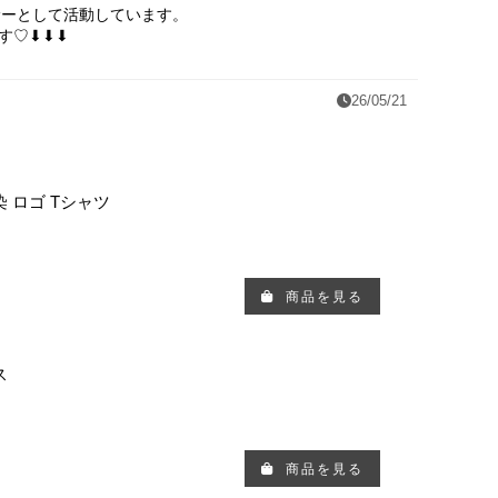
ンサーとして活動しています。
す♡⬇⬇⬇
26/05/21
片染 ロゴ Tシャツ
商品を見る
ス
商品を見る