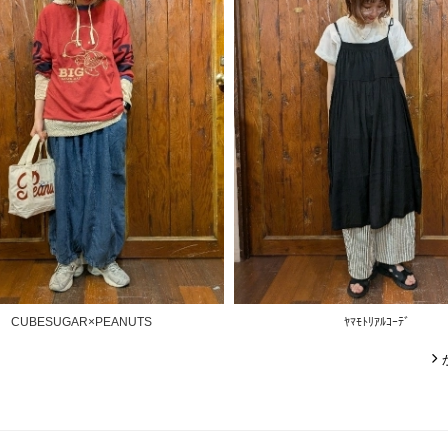
CUBESUGAR×PEANUTS
ﾔﾏﾓﾄﾘｱﾙｺｰﾃﾞ