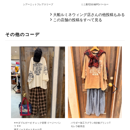
シアーニットフレアスリーブ
ミニ裏毛5分袖POパーカー
大船ルミネウィング店さんの他投稿もみる
この店舗の投稿をすべて見る
その他のコーデ
✦✦ダブルガーゼ チェック切替 イージーパン
パウダー加工ラグラン6分袖プリントT
W
ツ ✦✦
シ
モレラ岐阜店
港北ノースポートモール店
本