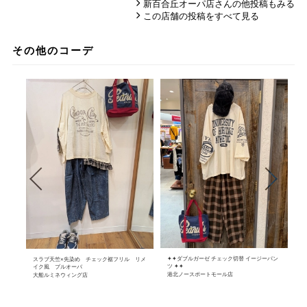
新百合丘オーパ店さんの他投稿もみる
この店舗の投稿をすべて見る
その他のコーデ
✦✦ダブルガーゼ チェック切替 イージーパン
パ
スラブ天竺×先染め チェック裾フリル リメ
ツ ✦✦
イク風 プルオーバ
モ
港北ノースポートモール店
大船ルミネウィング店