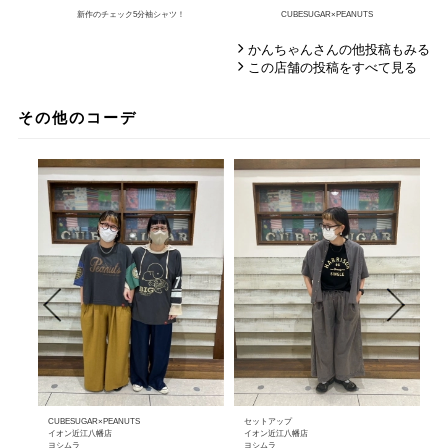
新作のチェック5分袖シャツ！
CUBESUGAR×PEANUTS
かんちゃんさんの他投稿もみる
この店舗の投稿をすべて見る
その他のコーデ
CUBESUGAR×PEANUTS
セットアップ
シ
イオン近江八幡店
イオン近江八幡店
イ
ヨシムラ
ヨシムラ
ま