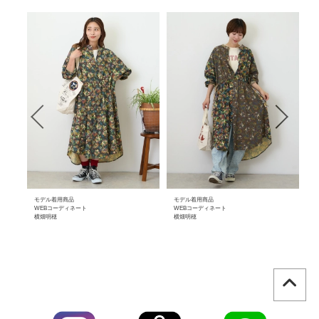
モデル着用商品
モデル着用商品
モ
WEBコーディネート
WEBコーディネート
W
横畑明穂
横畑明穂
横