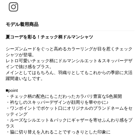
モデル着用商品
夏コーデを彩る！チェック柄ドルマンシャツ
シーズンムードをぐっと高めるカラーリングが目を惹くチェック
シャツが登場。
レトロ可愛いチェック柄にドルマンシルエット＆スキッパーデザ
インで抜け感をプラス。
メインとしてはもちろん、羽織りとしてもこれからの季節に大活
躍間違いなしです。
■point
・チェック柄の配色にもこだわったカラバリ豊富な5色展開
・衿なしのスキッパーデザインが顔周りを華やかに♪
・ワンポイントでポケット口にオリジナルのブランドネームをセ
ッティング
・ルーズなシルエット＆バックにギャザーを寄せふんわり感をプ
ラス
・脇に切り替えを入れることですっきりとした印象に