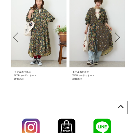
モデル着用商品
モデル着用商品
モ
WEBコーディネート
WEBコーディネート
W
横畑明穂
横畑明穂
横