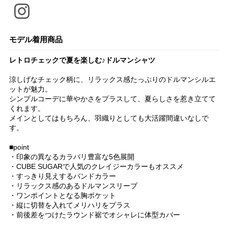
モデル着用商品
レトロチェックで夏を楽しむ♪ドルマンシャツ
涼しげなチェック柄に、リラックス感たっぷりのドルマンシルエ
ットが魅力。
シンプルコーデに華やかさをプラスして、夏らしさを惹き立てて
くれます。
メインとしてはもちろん、羽織りとしても大活躍間違いなしで
す。
■point
・印象の異なるカラバリ豊富な5色展開
・CUBE SUGARで人気のクレイジーカラーもオススメ
・すっきり見えするバンドカラー
・リラックス感のあるドルマンスリーブ
・ワンポイントとなる胸ポケット
・縦に切替を入れてメリハリをプラス
・前後差をつけたラウンド裾でオシャレに体型カバー