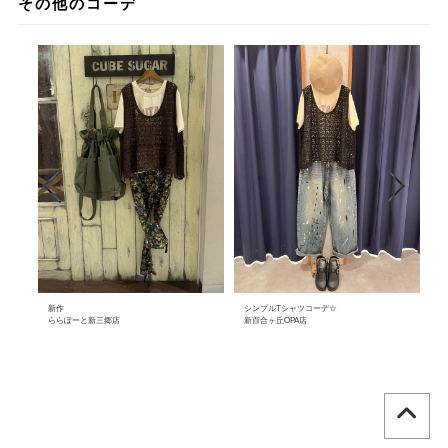
その他のコーデ
新作
シンプルTシャツコーデ☆
ス
イ
ららぽーと新三郷店
新百合ヶ丘OPA店
大