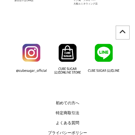
ツ
イク風 プルオーバ
新百合ヶ丘OPA店
港
大船ルミネウィング店
初めての方へ
特定商取引法
よくある質問
プライバシーポリシー