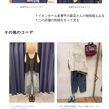
多摩平店オススメコーデ！
多摩平店おすすめコーデ
イオンモール多摩平の森店さんの他投稿もみる
この店舗の投稿をすべて見る
その他のコーデ
✦
シンプルTシャツコーデ☆
スラブ天竺×先染め チェック裾フリル リメ